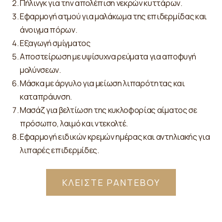
Πήλινγκ για την απολέπιση νεκρών κυττάρων.
Εφαρμογή ατμού για μαλάκωμα της επιδερμίδας και
άνοιγμα πόρων.
Εξαγωγή σμίγματος
Αποστείρωση με υψίσυχνα ρεύματα για αποφυγή
μολύνσεων.
Μάσκα με άργυλο για μείωση λιπαρότητας και
καταπράυνση.
Μασάζ για βελτίωση της κυκλοφορίας αίματος σε
πρόσωπο, λαιμό και ντεκολτέ.
Εφαρμογή ειδικών κρεμών ημέρας και αντηλιακής για
λιπαρές επιδερμίδες.
ΚΛΕΙΣΤΕ ΡΑΝΤΕΒΟΥ